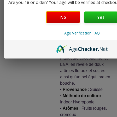
Are you 18 or older? Your age will be verified at checkou
No
Yes
Les Cali sont des
génétiques américaines
Age Verification FAQ
haut-de-gamme, connues
pour leurs aspects aux
finitions parfaites. Des
Age
Checker
.Net
cailloux bien ronds, une
manucure exceptionnelle.
La Alien révèle de doux
arômes floraux et sucrés
ainsi qu’un bel équilibre en
bouche.
•
Provenance
: Suisse
•
Méthode de culture
:
Indoor Hydroponie
•
Arômes
: Fruits rouges,
crémeux