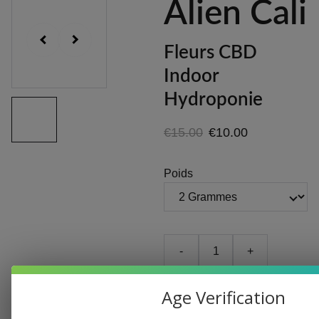
Alien Cali
Fleurs CBD
Indoor
Hydroponie
€15.00
€10.00
Poids
-
+
Age Verification
Ajouter au panier