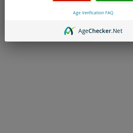
Age Verification FAQ
Age
Checker
.Net