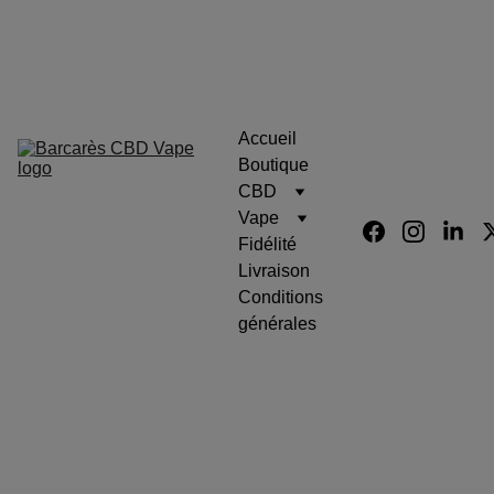
Barcarès Fleurs Cbd Résine 
Eliquid Vape
Accueil
Boutique
CBD
Vape
Fidélité
Livraison
Conditions 
générales
Barcarès Cbd Eliquid Vape