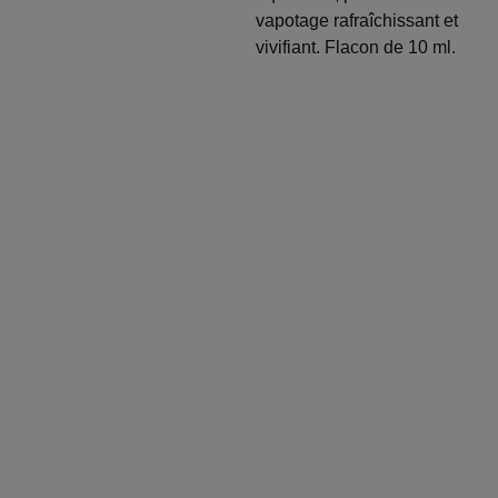
vapotage rafraîchissant et
vivifiant. Flacon de 10 ml.
Entrez votre
adresse e-mail
Service
contact
Soumettre vot