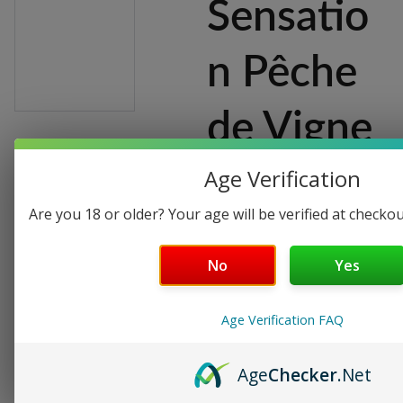
Sensatio
n Pêche
de Vigne
Age Verification
E-liquide fruité
10 ml
Are you 18 or older? Your age will be verified at checkou
€5.90
€3.30
No
Yes
Taux de nicotine
Age Verification FAQ
Age
Checker
.Net
-
+