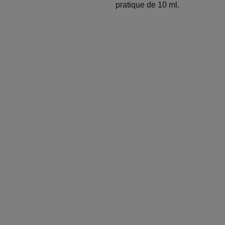
pratique de 10 ml.
Entrez votre
adresse e-mail
Service
contact
Soumettre vot