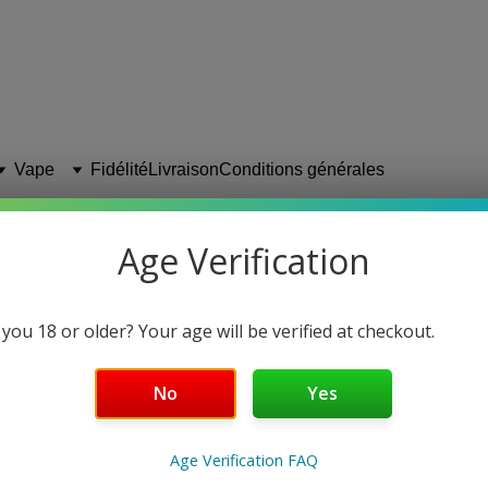
arès Fleurs Cbd Résine Eliquid
Vape
Fidélité
Livraison
Conditions générales
Age Verification
 you 18 or older? Your age will be verified at checkout.
No
Yes
Vape of
Age Verification FAQ