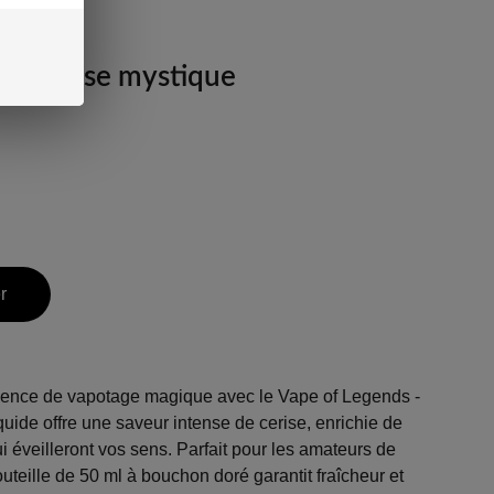
eur cerise mystique
r
ence de vapotage magique avec le Vape of Legends -
quide offre une saveur intense de cerise, enrichie de
 éveilleront vos sens. Parfait pour les amateurs de
outeille de 50 ml à bouchon doré garantit fraîcheur et