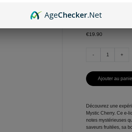
Cherry
Age
Checker
.Net
E-liquide sav
€19.90
-
+
Ajouter au panie
Découvrez une expéri
Mystic Cherry. Ce e-li
notes mystérieuses qui
saveurs fruitées, sa b